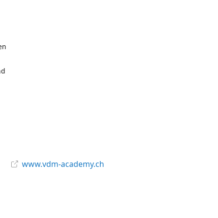
en
nd
www.vdm-academy.ch