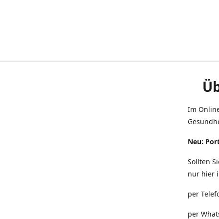
Üb
Im Onlin
Gesundhe
Neu: Port
Sollten S
nur hier 
per Telef
per What