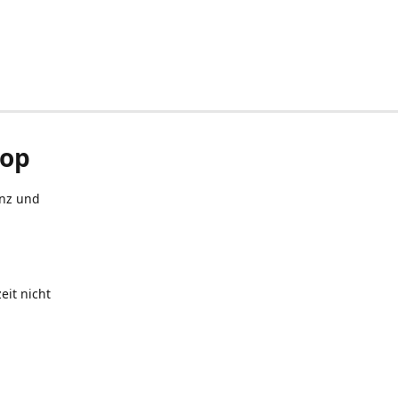
hop
anz und
eit nicht