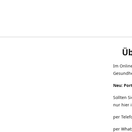
Üb
Im Onlin
Gesundhe
Neu: Port
Sollten S
nur hier 
per Telef
per What