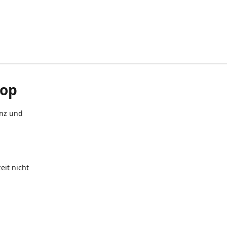
hop
anz und
eit nicht