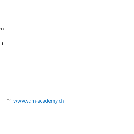
en
nd
www.vdm-academy.ch