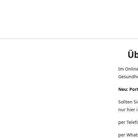
Üb
Im Onlin
Gesundhe
Neu: Port
Sollten S
nur hier 
per Telef
per What