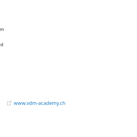
en
nd
www.vdm-academy.ch