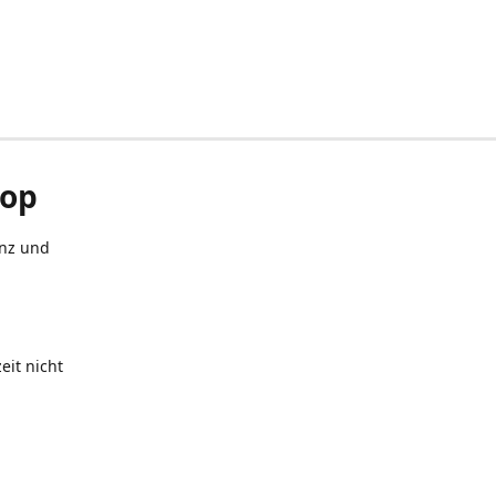
hop
anz und
eit nicht